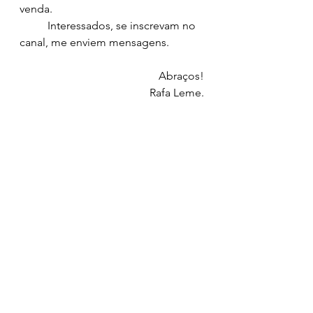
venda.
	Interessados, se inscrevam no 
canal, me enviem mensagens.
Abraços!
Rafa Leme.
Link Spotfy
https://open.spotify.com/album/05G
zR5mrXPRAQfirCySkp9?
si=aKhDWX4VRqK5fwYKaaH48g&ut
m_source=copy-link