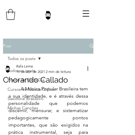
Post
Todos os posts
Rafa Leme
Todos os posts
19 de abr. de 2021
2 min de leitura
Chorando Callado
Poesia de Cada Dia
	A Música Popular Brasileira tem 
Cursos de Música Online
a sua identidade, e é através dessa 
Saxofone Brasileiro
personalidade que podemos 
Minhas Canções
discernir, mensurar, e sistematizar 
pedagogicamente pontos 
importantes, que são exigidos na 
prática instrumental, seja para 